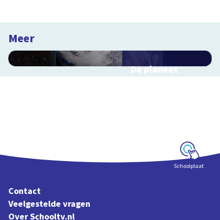
Meer
De planeet
aarde en haar
satelliet, de
maan
Interactieve
schoolplaat voorbij
de dampkring
Schoolplaat
Contact
Veelgestelde vragen
Over Schooltv.nl