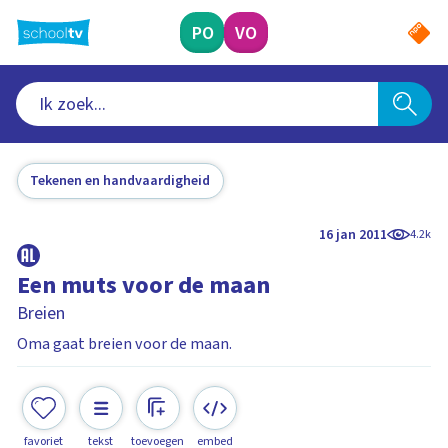
Ga
naar
PO
VO
hoofdinhoud
Tekenen en handvaardigheid
16 jan 2011
4.2k
Een muts voor de maan
Breien
Oma gaat breien voor de maan.
favoriet
tekst
toevoegen
embed