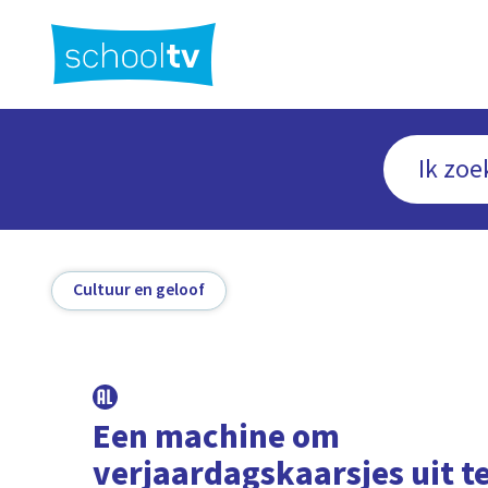
Ga
naar
hoofdinhoud
Cultuur en geloof
Een machine om
verjaardagskaarsjes uit t