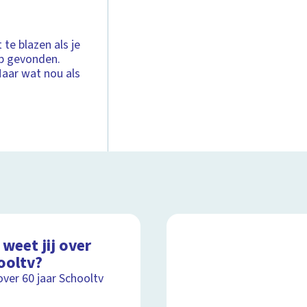
t te blazen als je
op gevonden.
Maar wat nou als
weet jij over
ooltv?
over 60 jaar Schooltv