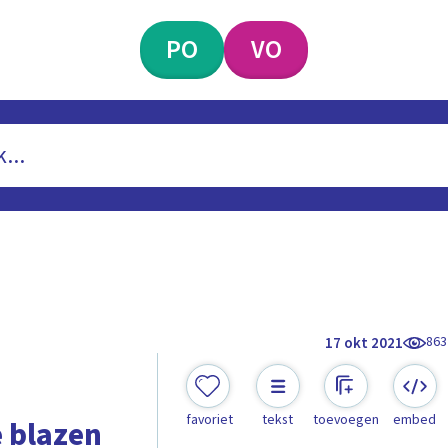
PO
VO
863
17 okt 2021
favoriet
tekst
toevoegen
embed
e blazen