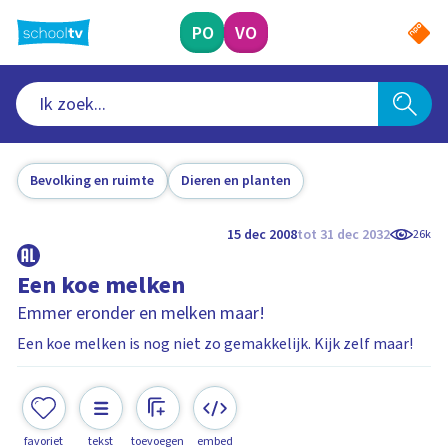
Ga
naar
PO
VO
hoofdinhoud
Bevolking en ruimte
Dieren en planten
15 dec 2008
tot 31 dec 2032
26k
Een koe melken
Emmer eronder en melken maar!
Een koe melken is nog niet zo gemakkelijk. Kijk zelf maar!
favoriet
tekst
toevoegen
embed