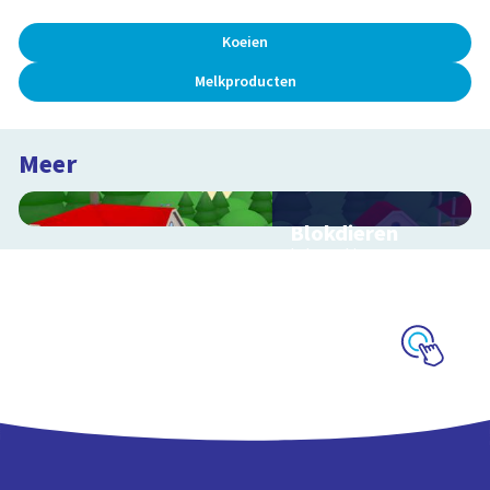
Koeien
Melkproducten
Meer
Blokdieren
Interactieve
schoolplaat van een
kinderboerderij
Schoolplaat