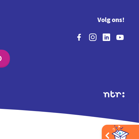
Volg ons!
O
Extra's