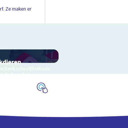
rf. Ze maken er
kdieren
ractieve schoolplaat van
kinderboerderij
Schoolplaat