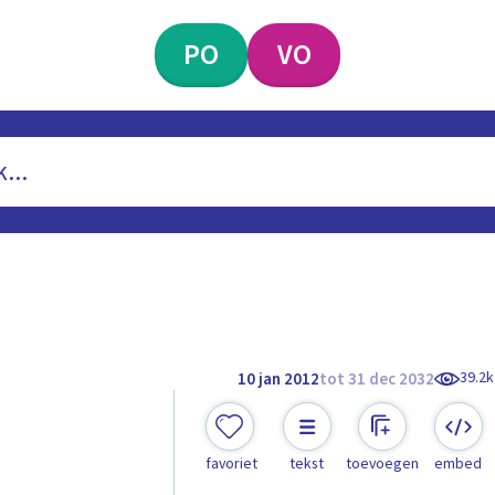
PO
VO
39.2k
10 jan 2012
tot 31 dec 2032
favoriet
tekst
toevoegen
embed