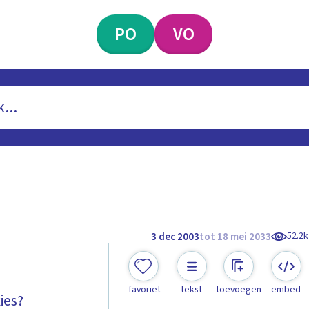
PO
VO
52.2k
3 dec 2003
tot 18 mei 2033
favoriet
tekst
toevoegen
embed
ies?