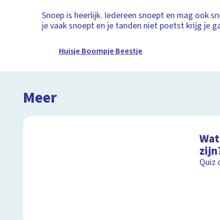
Snoep is heerlijk. Iedereen snoept en mag ook s
je vaak snoept en je tanden niet poetst krijg je g
Huisje Boompje Beestje
Meer
Wat 
zijn
Quiz 