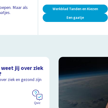
noepen. Maar als
Werkblad Tanden en Kiezen
aatjes.
Een gaatje
weet jij over ziek
?
over ziek en gezond zijn
Quiz