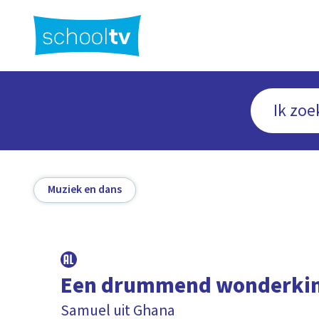
Ga
naar
hoofdinhoud
Muziek en dans
Een drummend wonderki
Samuel uit Ghana