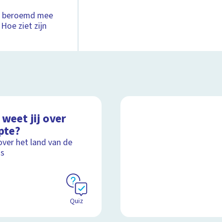
el beroemd mee
Hoe ziet zijn
weet jij over
pte?
over het land van de
's
Quiz