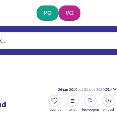
PO
VO
8.5k
26 jan 2010
tot 31 dec 2032
nd
favoriet
tekst
toevoegen
embed