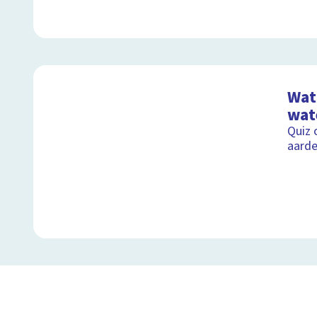
Wat 
wat
Quiz 
aard