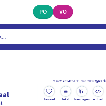
PO
VO
4.2k
9 mrt 2014
tot 31 dec 2032
aal
favoriet
tekst
toevoegen
embed
mt