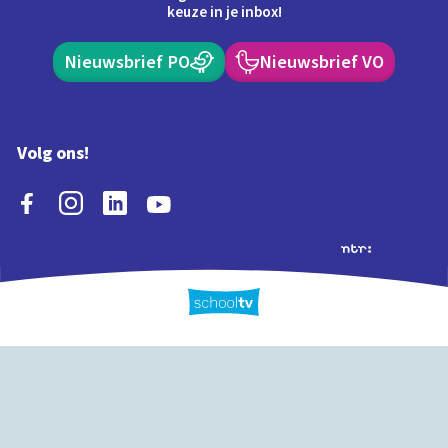
keuze in je inbox!
Nieuwsbrief PO
Nieuwsbrief VO
Volg ons!
Extra's
Schooltv biedt meer
Quiz
Schoolplaat
Tijd
dan video's! Ontdek
onze extra inhoud: