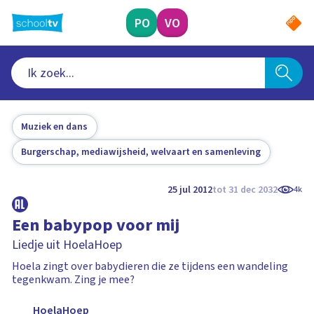
Ga
naar
PO
VO
hoofdinhoud
Muziek en dans
Burgerschap, mediawijsheid, welvaart en samenleving
25 jul 2012
tot 31 dec 2032
4k
Een babypop voor mij
Liedje uit HoelaHoep
Hoela zingt over babydieren die ze tijdens een wandeling
tegenkwam. Zing je mee?
HoelaHoep