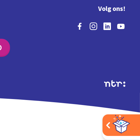
Volg ons!
O
Extra's