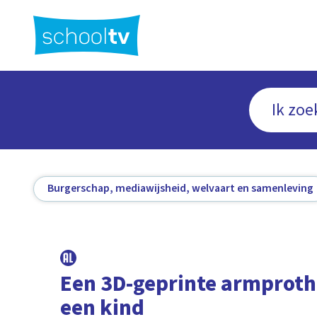
Ga
naar
hoofdinhoud
Burgerschap, mediawijsheid, welvaart en samenleving
Een 3D-geprinte armproth
een kind