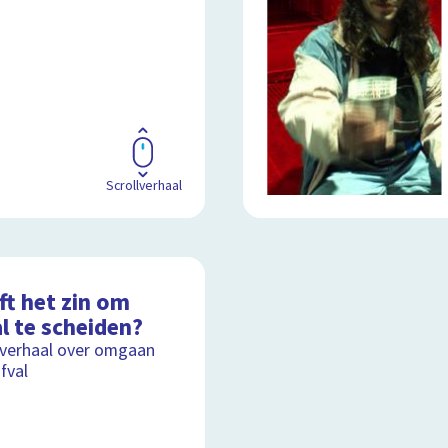
Scrollverhaal
ft het zin om
l te scheiden?
lverhaal over omgaan
fval