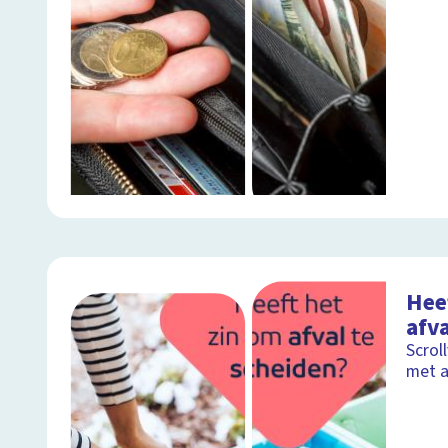
Hee
afva
Scrol
met a