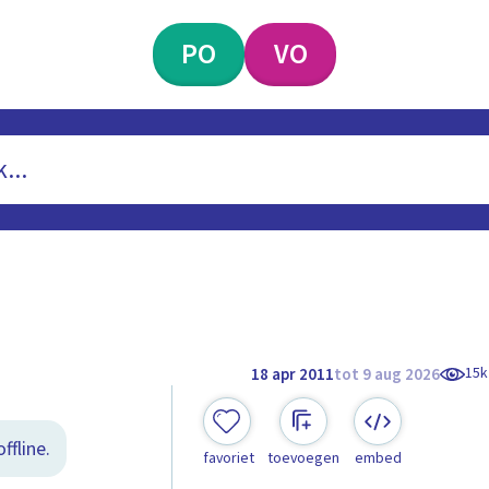
PO
VO
15k
18 apr 2011
tot 9 aug 2026
ffline.
favoriet
toevoegen
embed