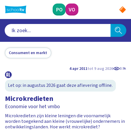
Ga
naar
PO
VO
hoofdinhoud
Consument en markt
4 apr 2011
tot 9 aug 2026
3.9k
Let op: in augustus 2026 gaat deze aflevering offline.
Microkredieten
Economie voor het vmbo
Microkredieten zijn kleine leningen die voornamelijk
worden toegekend aan kleine (vrouwelijke) ondernemers in
ontwikkelingslanden. Hoe werkt microkrediet?