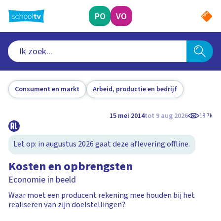
Ga
naar
PO
VO
hoofdinhoud
Consument en markt
Arbeid, productie en bedrijf
15 mei 2014
tot 9 aug 2026
19.7k
Let op: in augustus 2026 gaat deze aflevering offline.
Kosten en opbrengsten
Economie in beeld
Waar moet een producent rekening mee houden bij het
realiseren van zijn doelstellingen?