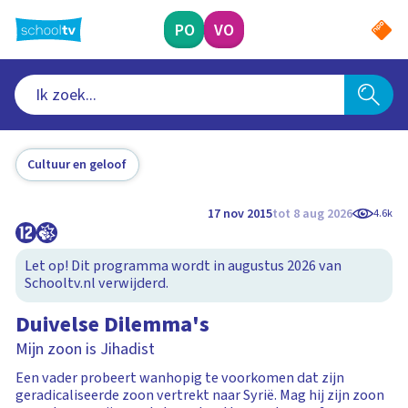
Ga
naar
PO
VO
hoofdinhoud
Cultuur en geloof
17 nov 2015
tot 8 aug 2026
4.6k
Let op! Dit programma wordt in augustus 2026 van
Schooltv.nl verwijderd.
Duivelse Dilemma's
Mijn zoon is Jihadist
Een vader probeert wanhopig te voorkomen dat zijn
geradicaliseerde zoon vertrekt naar Syrië. Mag hij zijn zoon