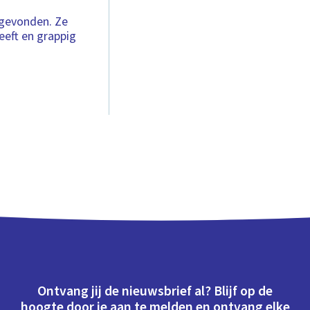
 gevonden. Ze
eeft en grappig
.
Ontvang jij de nieuwsbrief al? Blijf op de
hoogte door je aan te melden en ontvang elke