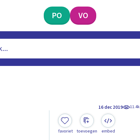
PO
VO
11.4k
16 dec 2019
favoriet
toevoegen
embed