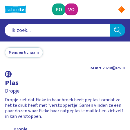
Ga
naar
PO
VO
hoofdinhoud
Mens en lichaam
24 mrt 2020
25.9k
Plas
Dropje
Dropje ziet dat Fieke in haar broek heeft geplast omdat ze
het te druk heeft met 'verstoppertje'. Samen vinden ze een
paar dozen waar Fieke haar natgeplaste maillot en zichzelf
in kan verstoppen.
Dropje