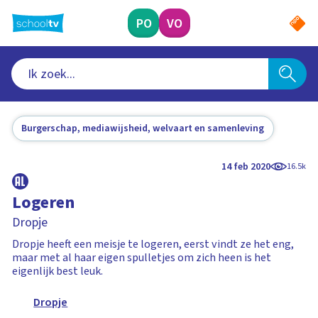
Ga
naar
PO
VO
hoofdinhoud
Burgerschap, mediawijsheid, welvaart en samenleving
14 feb 2020
16.5k
Logeren
Dropje
Dropje heeft een meisje te logeren, eerst vindt ze het eng,
maar met al haar eigen spulletjes om zich heen is het
eigenlijk best leuk.
Dropje