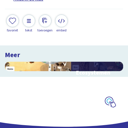
favoriet
tekst
toevoegen
embed
Meer
Ecosystemen
Interactieve
schoolplaat over de
Veluwe
Schoolplaat