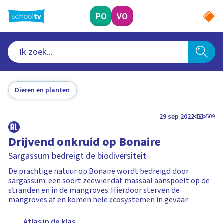
Ga
naar
PO
VO
hoofdinhoud
Dieren en planten
29 sep 2022
509
Drijvend onkruid op Bonaire
Sargassum bedreigt de biodiversiteit
De prachtige natuur op Bonaire wordt bedreigd door
sargassum: een soort zeewier dat massaal aanspoelt op de
stranden en in de mangroves. Hierdoor sterven de
mangroves af en komen hele ecosystemen in gevaar.
Atlas in de klas