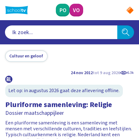
Ga
naar
PO
VO
hoofdinhoud
Cultuur en geloof
24 nov 2012
tot 9 aug 2026
6.3k
Let op: in augustus 2026 gaat deze aflevering offline.
Pluriforme samenleving: Religie
Dossier maatschappijleer
Een pluriforme samenleving is een samenleving met
mensen met verschillende culturen, tradities en leefstijlen.
Typisch cultuurkenmerk is religie. Nederland kent een