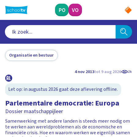
Ga
naar
PO
VO
hoofdinhoud
Organisatie en bestuur
4 nov 2013
tot 9 aug 2026
2k
Let op: in augustus 2026 gaat deze aflevering offline.
Parlementaire democratie: Europa
Dossier maatschappijleer
Samenwerking met andere landen is steeds meer nodig om
te werken aan wereldproblemen als de economische en
financiële crisis. Hoe en waarom werken we eigenlijk samen