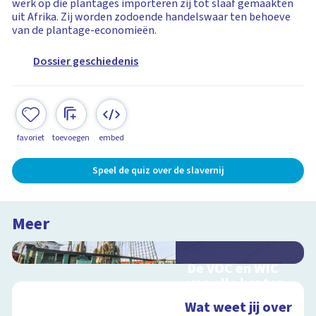
werk op die plantages importeren zij tot slaaf gemaakten
uit Afrika. Zij worden zodoende handelswaar ten behoeve
van de plantage-economieën.
Dossier geschiedenis
favoriet
toevoegen
embed
Speel de quiz over de slavernij
Meer
De VOC en WIC
van alle kanten
Handel en oorlog
Wat weet jij over
over zee