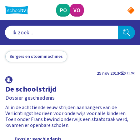
Ga
naar
PO
VO
hoofdinhoud
Burgers en stoommachines
25 nov 2013
11.9k
De schoolstrijd
Dossier geschiedenis
Al in de achttiende eeuw strijden aanhangers van de
Verlichtingstheorieën voor onderwijs voor alle kinderen.
Toen onder Frans bewind onderwijs een staatszaak werd,
kwamen er openbare scholen.
Dossier geschiedenis