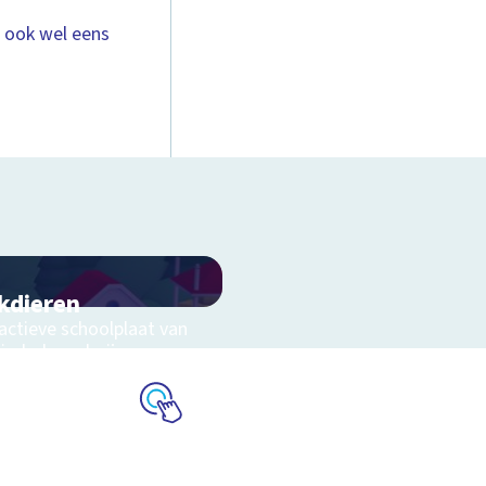
l ook wel eens
kdieren
ractieve schoolplaat van
kinderboerderij
Schoolplaat