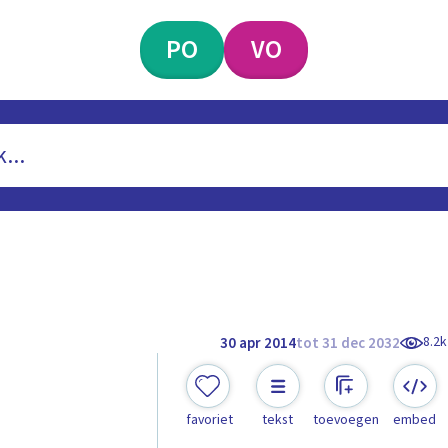
PO
VO
8.2k
30 apr 2014
tot 31 dec 2032
favoriet
tekst
toevoegen
embed