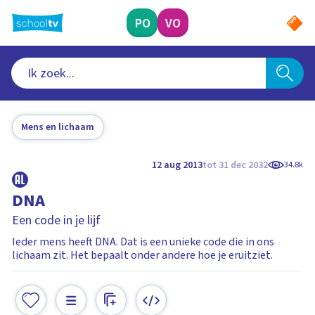
Ga
naar
PO
VO
hoofdinhoud
Mens en lichaam
12 aug 2013
tot 31 dec 2032
34.8k
DNA
Een code in je lijf
Ieder mens heeft DNA. Dat is een unieke code die in ons
lichaam zit. Het bepaalt onder andere hoe je eruitziet.