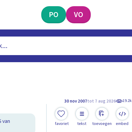
PO
VO
19.2k
30 nov 2007
tot 7 aug 2026
6 van
favoriet
tekst
toevoegen
embed