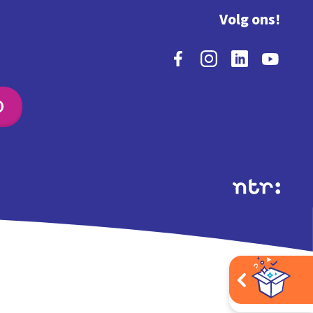
Volg ons!
O
Extra's