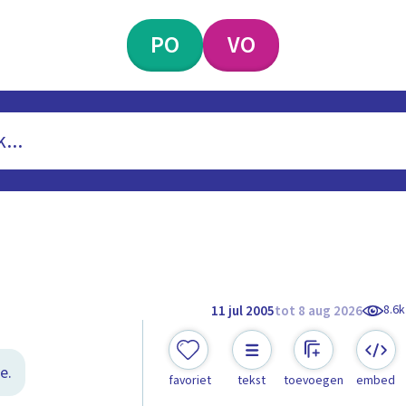
PO
VO
8.6k
11 jul 2005
tot 8 aug 2026
e.
favoriet
tekst
toevoegen
embed