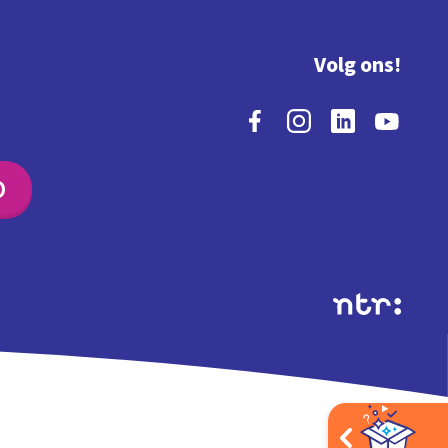
Volg ons!
O
Extra's