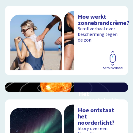
Hoe werkt
zonnebrandcrème?
Scrollverhaal over
bescherming tegen
de zon
Scrollverhaal
Het
zonnestelsel in
3D
Hoe ontstaat
Reis mee door ons
het
zonnestelsel
noorderlicht?
Story over een