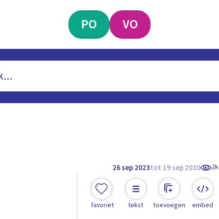
PO
VO
2k
26 sep 2023
tot 19 sep 2030
favoriet
tekst
toevoegen
embed