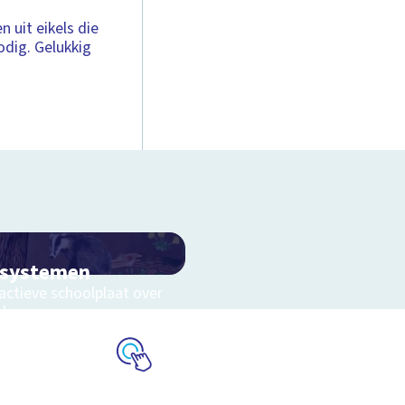
 uit eikels die
odig. Gelukkig
osystemen
actieve schoolplaat over
eluwe
Schoolplaat