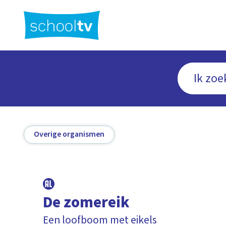
Ga
naar
hoofdinhoud
Overige organismen
De zomereik
Een loofboom met eikels