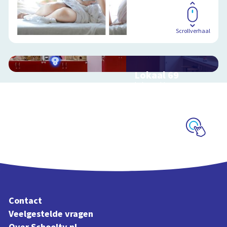
Scrollverhaal
Lokaal 69
Interactieve
schoolplaat over
seksualiteit
Schoolplaat
Contact
Veelgestelde vragen