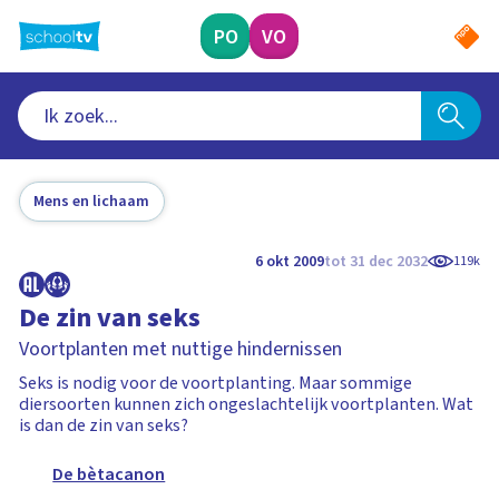
Ga
naar
PO
VO
hoofdinhoud
Mens en lichaam
6 okt 2009
tot 31 dec 2032
119k
De zin van seks
Voortplanten met nuttige hindernissen
Seks is nodig voor de voortplanting. Maar sommige
diersoorten kunnen zich ongeslachtelijk voortplanten. Wat
is dan de zin van seks?
De bètacanon