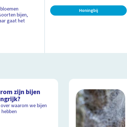
t bloemen
Honingbij
soorten bijen,
daar gaat het
rom zijn bijen
ngrijk?
 over waarom we bijen
 hebben