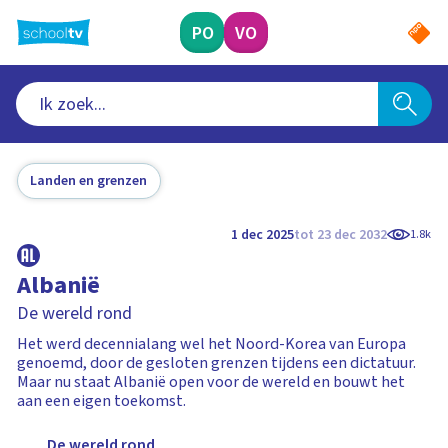
Ga
naar
PO
VO
hoofdinhoud
Landen en grenzen
1 dec 2025
tot 23 dec 2032
1.8k
Albanië
De wereld rond
Het werd decennialang wel het Noord-Korea van Europa
genoemd, door de gesloten grenzen tijdens een dictatuur.
Maar nu staat Albanië open voor de wereld en bouwt het
aan een eigen toekomst.
De wereld rond