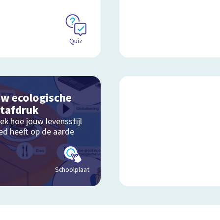
Quiz
w ecologische
tafdruk
ek hoe jouw levensstijl
oed heeft op de aarde
Schoolplaat