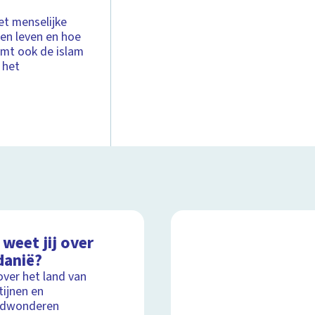
et menselijke
en leven en hoe
omt ook de islam
 het
weet jij over
danië?
over het land van
ijnen en
ldwonderen