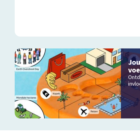
Jou
voe
Ontd
invl