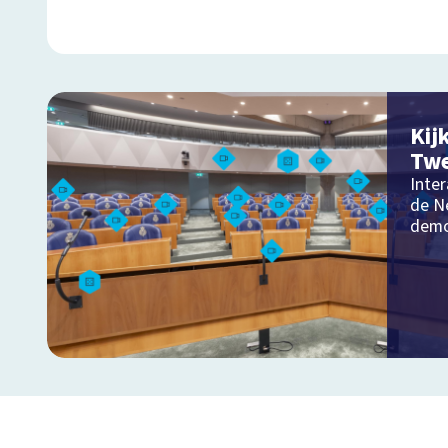
Kij
Tw
Inter
de N
demo