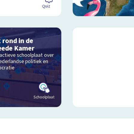
Quiz
k rond in de
eede Kamer
actieve schoolplaat over
ederlandse politiek en
cratie
Schoolplaat