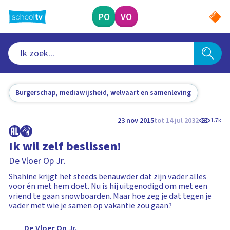
Ga
naar
PO
VO
hoofdinhoud
Burgerschap, mediawijsheid, welvaart en samenleving
23 nov 2015
tot 14 jul 2032
1.7k
Ik wil zelf beslissen!
De Vloer Op Jr.
Shahine krijgt het steeds benauwder dat zijn vader alles
voor én met hem doet. Nu is hij uitgenodigd om met een
vriend te gaan snowboarden. Maar hoe zeg je dat tegen je
vader met wie je samen op vakantie zou gaan?
De Vloer Op Jr.