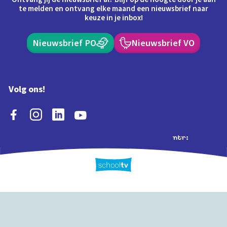
te melden en ontvang elke maand een nieuwsbrief naar
keuze in je inbox!
Nieuwsbrief PO
Nieuwsbrief VO
Volg ons!
Extra's
Schooltv biedt meer
Quiz
Schoolplaat
Tijd
dan video's! Ontdek