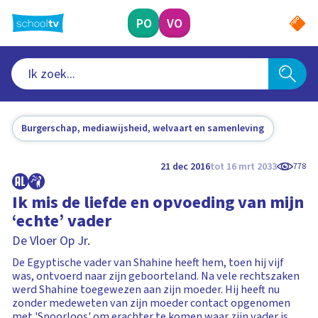
Ga
naar
PO
VO
hoofdinhoud
Burgerschap, mediawijsheid, welvaart en samenleving
21 dec 2016
tot 16 mrt 2033
778
Ik mis de liefde en opvoeding van mijn
‘echte’ vader
De Vloer Op Jr.
De Egyptische vader van Shahine heeft hem, toen hij vijf
was, ontvoerd naar zijn geboorteland. Na vele rechtszaken
werd Shahine toegewezen aan zijn moeder. Hij heeft nu
zonder medeweten van zijn moeder contact opgenomen
met 'Spoorloos' om erachter te komen waar zijn vader is.