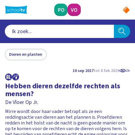
Ga
naar
PO
VO
hoofdinhoud
Dieren en planten
10 sep 2017
tot 8 feb 2029
2k
Hebben dieren dezelfde rechten als
mensen?
De Vloer Op Jr.
Mirre wordt door haar vader betrapt als ze een
reddingsactie van dieren aan het plannen is. Proefdieren
redden in het holst van de nacht is geen goede manier om
op te komen voor de rechten van de dieren volgens hem. Is
het bevrijden van proefdieren echt de enige oplossing voor