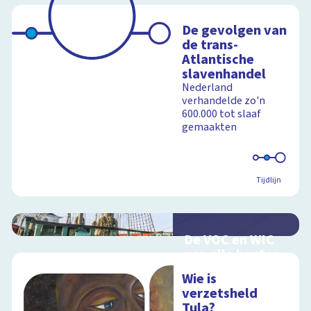
De gevolgen van
de trans-
Atlantische
slavenhandel
Nederland
verhandelde zo'n
600.000 tot slaaf
gemaakten
Tijdlijn
De VOC en WIC
van alle kanten
Handel en oorlog
Wie is
over zee
verzetsheld
Tula?