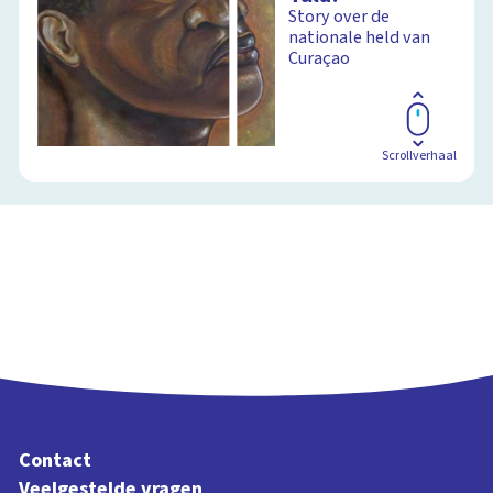
Story over de
nationale held van
Schoolplaat
Curaçao
Scrollverhaal
Contact
Veelgestelde vragen