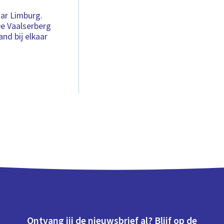
ar Limburg.
De Vaalserberg
and bij elkaar
Ontvang jij de nieuwsbrief al? Blijf op de