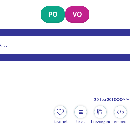
PO
VO
6.6k
20 feb 2018
favoriet
tekst
toevoegen
embed