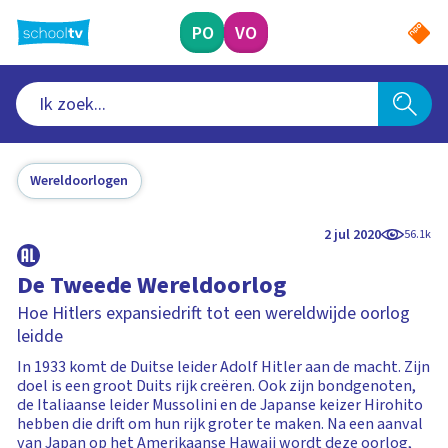
Ga
naar
PO
VO
hoofdinhoud
Wereldoorlogen
2 jul 2020
56.1k
De Tweede Wereldoorlog
Hoe Hitlers expansiedrift tot een wereldwijde oorlog
leidde
In 1933 komt de Duitse leider Adolf Hitler aan de macht. Zijn
doel is een groot Duits rijk creëren. Ook zijn bondgenoten,
de Italiaanse leider Mussolini en de Japanse keizer Hirohito
hebben die drift om hun rijk groter te maken. Na een aanval
van Japan op het Amerikaanse Hawaii wordt deze oorlog,