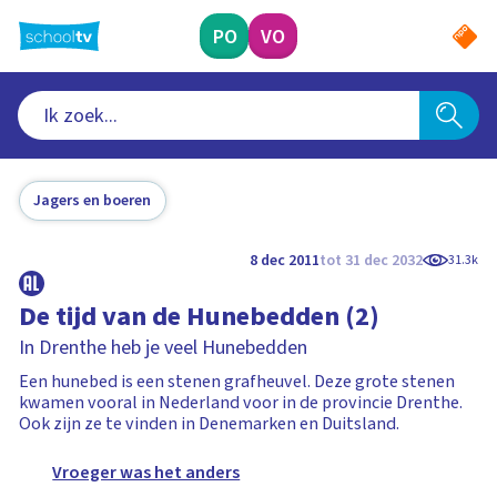
Ga
naar
PO
VO
hoofdinhoud
Jagers en boeren
8 dec 2011
tot 31 dec 2032
31.3k
De tijd van de Hunebedden (2)
In Drenthe heb je veel Hunebedden
Een hunebed is een stenen grafheuvel. Deze grote stenen
kwamen vooral in Nederland voor in de provincie Drenthe.
Ook zijn ze te vinden in Denemarken en Duitsland.
Vroeger was het anders