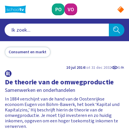
Ga
naar
PO
VO
hoofdinhoud
Consument en markt
10 jul 2014
tot 31 dec 2032
1.6k
De theorie van de omwegproductie
Samenwerken en onderhandelen
In 1884 verschijnt van de hand van de Oostenrijkse
econoom Eugen von Böhm-Bawerk, het boek ‘Kapital und
Kapitalzins,’ Hij beschrijft hierin de theorie van de
omwegproductie. Je moet tijd investeren en zo huidig
inkomen, opgeven om een hoger toekomstig inkomen te
verwerven.