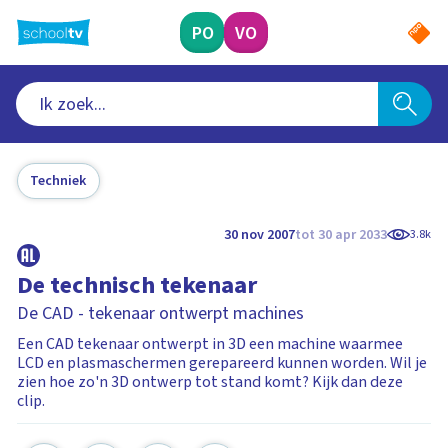
Ga
naar
PO
VO
hoofdinhoud
Techniek
30 nov 2007
tot 30 apr 2033
3.8k
De technisch tekenaar
De CAD - tekenaar ontwerpt machines
Een CAD tekenaar ontwerpt in 3D een machine waarmee
LCD en plasmaschermen gerepareerd kunnen worden. Wil je
zien hoe zo'n 3D ontwerp tot stand komt? Kijk dan deze
clip.