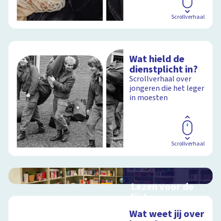
Scrollverhaal
Wat hield de
dienstplicht in?
Scrollverhaal over
jongeren die het leger
in moesten
Scrollverhaal
Lezen voor de
lijst
Hulp bij het
Wat weet jij over
uitzoeken van een