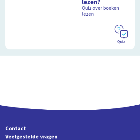
lezen?
boek voor de leeslijst
Quiz over boeken
lezen
Schoolplaat
Quiz
Contact
Veelgestelde vragen