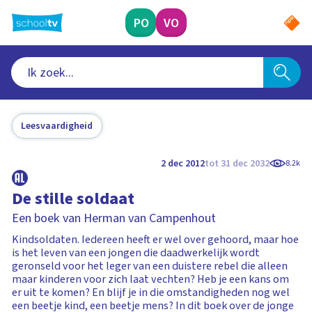
Ga
naar
PO
VO
hoofdinhoud
Leesvaardigheid
2 dec 2012
tot 31 dec 2032
8.2k
De stille soldaat
Een boek van Herman van Campenhout
Kindsoldaten. Iedereen heeft er wel over gehoord, maar hoe
is het leven van een jongen die daadwerkelijk wordt
geronseld voor het leger van een duistere rebel die alleen
maar kinderen voor zich laat vechten? Heb je een kans om
er uit te komen? En blijf je in die omstandigheden nog wel
een beetje kind, een beetje mens? In dit boek over de jonge