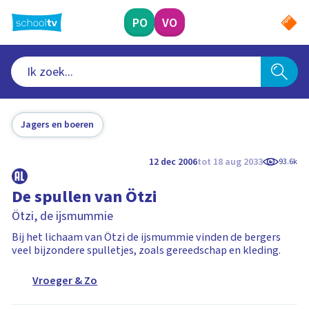
Ga
naar
PO
VO
hoofdinhoud
Jagers en boeren
12 dec 2006
tot 18 aug 2033
93.6k
De spullen van Ötzi
Ötzi, de ijsmummie
Bij het lichaam van Ötzi de ijsmummie vinden de bergers
veel bijzondere spulletjes, zoals gereedschap en kleding.
Vroeger & Zo