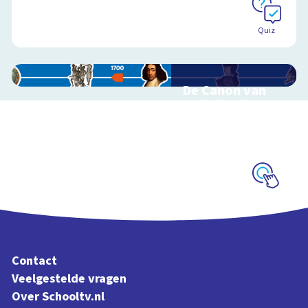
Quiz
De Canon van
Nederland
Interactieve
schoolplaat over de
Canon
Schoolplaat
Contact
Veelgestelde vragen
Over Schooltv.nl