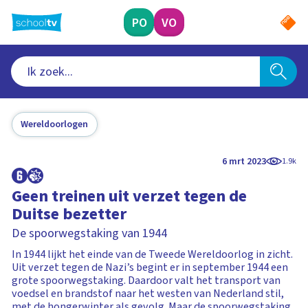
Ga
naar
PO
VO
hoofdinhoud
Wereldoorlogen
6 mrt 2023
1.9k
Geen treinen uit verzet tegen de
Duitse bezetter
De spoorwegstaking van 1944
In 1944 lijkt het einde van de Tweede Wereldoorlog in zicht.
Uit verzet tegen de Nazi’s begint er in september 1944 een
grote spoorwegstaking. Daardoor valt het transport van
voedsel en brandstof naar het westen van Nederland stil,
met de hongerwinter als gevolg. Maar de spoorwegstaking