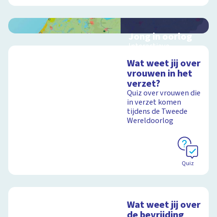
Jong in oorlog
Interactieve
schoolplaat over
Wat weet jij over
Nederland tijdens de
vrouwen in het
Tweede
verzet?
Wereldoorlog
Quiz over vrouwen die
in verzet komen
tijdens de Tweede
Wereldoorlog
Schoolplaat
Quiz
Wat weet jij over
de bevrijding