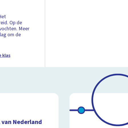
Het
reid. Op de
evochten. Meer
slag om de
 klas
l van Nederland