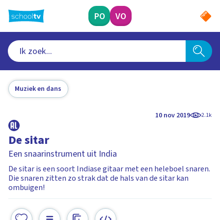
Ga
naar
PO
VO
hoofdinhoud
Muziek en dans
10 nov 2019
2.1k
De sitar
Een snaarinstrument uit India
De sitar is een soort Indiase gitaar met een heleboel snaren.
Die snaren zitten zo strak dat de hals van de sitar kan
ombuigen!