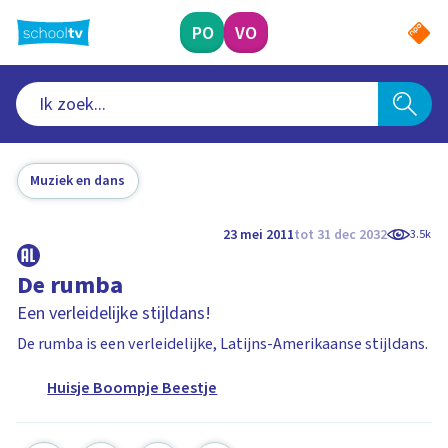
Ga
naar
PO
VO
hoofdinhoud
Muziek en dans
23 mei 2011
tot 31 dec 2032
3.5k
De rumba
Een verleidelijke stijldans!
De rumba is een verleidelijke, Latijns-Amerikaanse stijldans.
Huisje Boompje Beestje