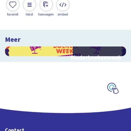
favoriet
tekst
toevoegen
embed
Meer
Kinderboekenweek
2026
Bekijk video's bij de
thematitels
Schoolplaat
Contact